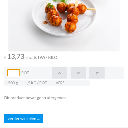
13,73
(incl. BTW)
/ KILO
€
POT
1500 g
-
1,5 KG / POT
VERS
Dit product bevat geen allergenen
verder winkelen ...