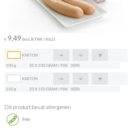
9,49
(incl. BTW)
/ KILO
€
KARTON
100 g
-
30 X 100 GRAM / PAK
VERS
KARTON
150 g
-
20 X 150 GRAM / PAK
VERS
Dit product bevat allergenen
Soja