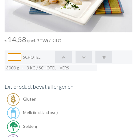
14,58
(incl. BTW)
/ KILO
€
SCHOTEL
3000 g
-
3 KG / SCHOTEL
VERS
Dit product bevat allergenen
Gluten
Melk (incl. lactose)
Selderij