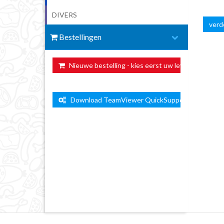
DIVERS
verde
Bestellingen
Nieuwe bestelling - kies eerst uw leverdag ...
Download TeamViewer QuickSupport