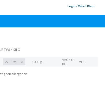
Login / Word Klant
l. BTW)
/ KILO
VAC / ± 1
1000 g
-
VERS
KG
at geen allergenen