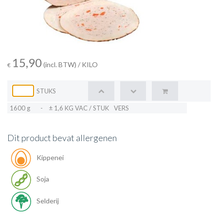
15,90
(incl. BTW)
/ KILO
€
STUKS
1600 g
-
± 1,6 KG VAC / STUK
VERS
Dit product bevat allergenen
Kippenei
Soja
Selderij