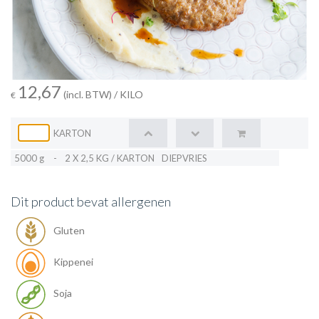
12,67
(incl. BTW)
/ KILO
€
KARTON
5000 g
-
2 X 2,5 KG / KARTON
DIEPVRIES
Dit product bevat allergenen
Gluten
Kippenei
Soja