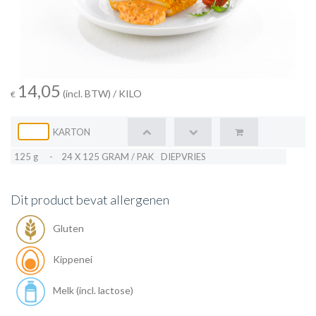
14,05
(incl. BTW)
/ KILO
€
KARTON
125 g
-
24 X 125 GRAM / PAK
DIEPVRIES
Dit product bevat allergenen
Gluten
Kippenei
Melk (incl. lactose)