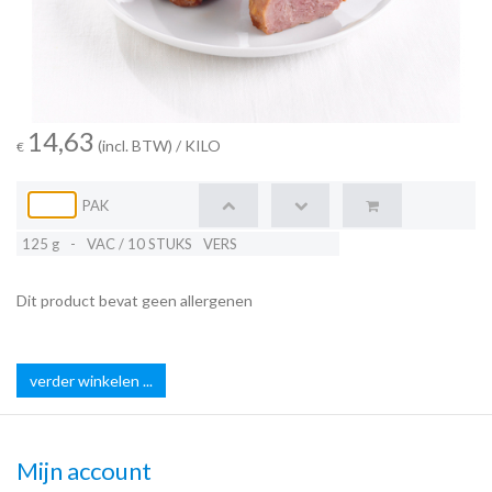
14,63
(incl. BTW)
/ KILO
€
PAK
125 g
-
VAC / 10 STUKS
VERS
Dit product bevat geen allergenen
verder winkelen ...
Mijn account