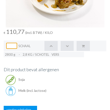
110,77
(incl. BTW)
/ KILO
€
SCHAAL
2800 g
-
2,8 KG / SCHOTEL
VERS
Dit product bevat allergenen
Soja
Melk (incl. lactose)
verder winkelen ...