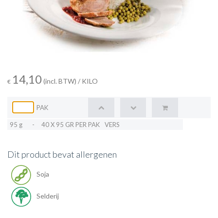
14,10
(incl. BTW)
/ KILO
€
PAK
95 g
-
40 X 95 GR PER PAK
VERS
Dit product bevat allergenen
Soja
Selderij