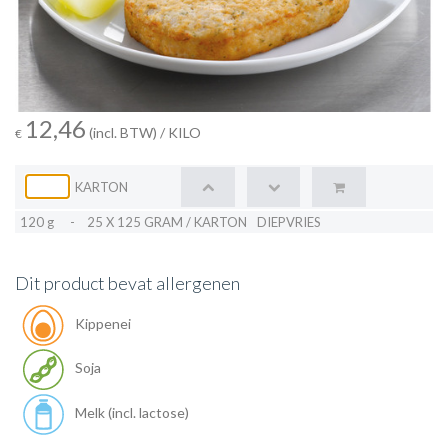
12,46
(incl. BTW)
/ KILO
€
KARTON
120 g
-
25 X 125 GRAM / KARTON
DIEPVRIES
Dit product bevat allergenen
Kippenei
Soja
Melk (incl. lactose)