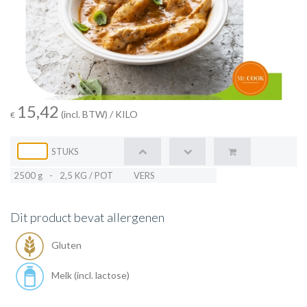
15,42
(incl. BTW)
/ KILO
€
STUKS
2500 g
-
2,5 KG / POT
VERS
Dit product bevat allergenen
Gluten
Melk (incl. lactose)