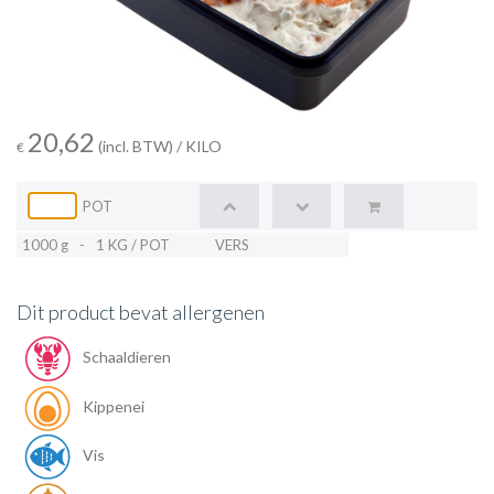
20,62
(incl. BTW)
/ KILO
€
POT
1000 g
-
1 KG / POT
VERS
Dit product bevat allergenen
Schaaldieren
Kippenei
Vis