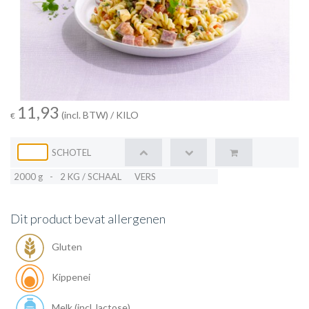
11,93
(incl. BTW)
/ KILO
€
SCHOTEL
2000 g
-
2 KG / SCHAAL
VERS
Dit product bevat allergenen
Gluten
Kippenei
Melk (incl. lactose)