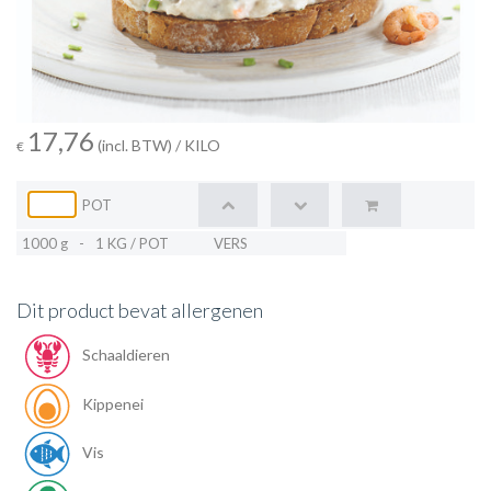
17,76
(incl. BTW)
/ KILO
€
POT
1000 g
-
1 KG / POT
VERS
Dit product bevat allergenen
Schaaldieren
Kippenei
Vis