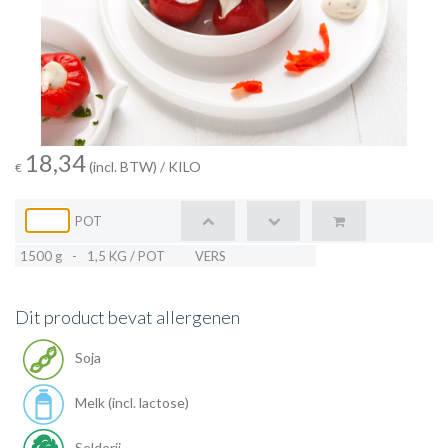
18,34
(incl. BTW)
/ KILO
€
POT
1500 g
-
1,5 KG / POT
VERS
Dit product bevat allergenen
Soja
Melk (incl. lactose)
Selderij