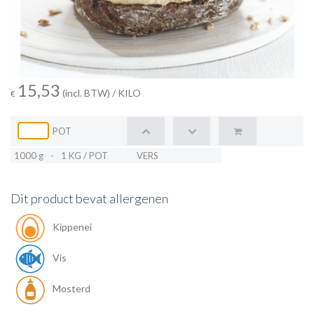
15,53
(incl. BTW)
/ KILO
€
POT
1000 g
-
1 KG / POT
VERS
Dit product bevat allergenen
Kippenei
Vis
Mosterd