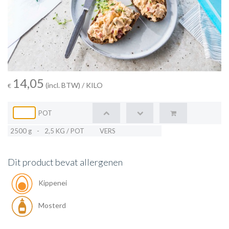
14,05
(incl. BTW)
/ KILO
€
POT
2500 g
-
2,5 KG / POT
VERS
Dit product bevat allergenen
Kippenei
Mosterd