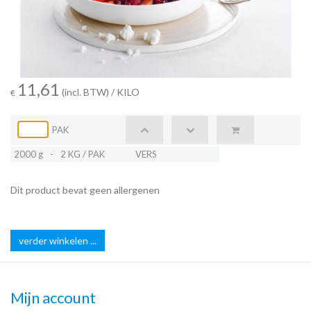
11,61
(incl. BTW)
/ KILO
€
PAK
2000 g
-
2 KG / PAK
VERS
Dit product bevat geen allergenen
verder winkelen ...
Mijn account