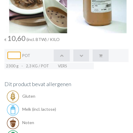
10,60
(incl. BTW)
/ KILO
€
POT
2300 g
-
2,3 KG / POT
VERS
Dit product bevat allergenen
Gluten
Melk (incl. lactose)
Noten