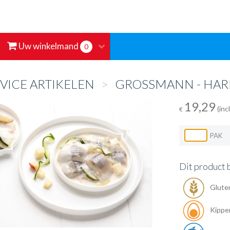
Uw winkelmand
0
VICE ARTIKELEN
>
GROSSMANN - HAR
19,29
(inc
€
PAK
Dit product 
Glute
Kippe