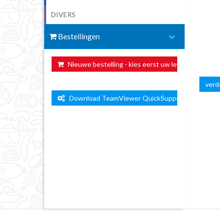
DIVERS
Bestellingen
Nieuwe bestelling - kies eerst uw leverdag ...
verde
Download TeamViewer QuickSupport