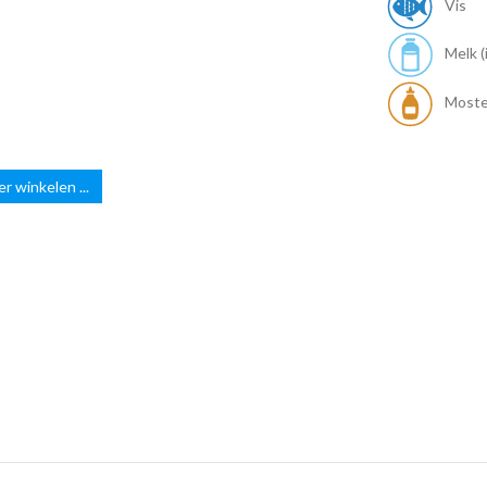
Vis
Melk (i
Moste
r winkelen ...