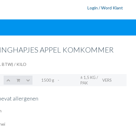
Login / Word Klant
INGHAPJES APPEL KOMKOMMER
l. BTW)
/ KILO
± 1,5 KG /
1500 g
-
VERS
PAK
bevat allergenen
n
nei