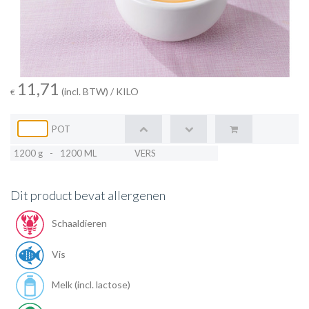
11,71
(incl. BTW)
/ KILO
€
POT
1200 g
-
1200 ML
VERS
Dit product bevat allergenen
Schaaldieren
Vis
Melk (incl. lactose)