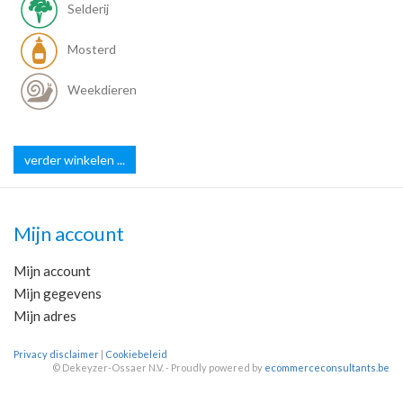
Selderij
Mosterd
Weekdieren
verder winkelen ...
Mijn account
Mijn account
Mijn gegevens
Mijn adres
Privacy disclaimer
|
Cookiebeleid
©
Dekeyzer-Ossaer N.V. - Proudly powered by
ecommerceconsultants.be