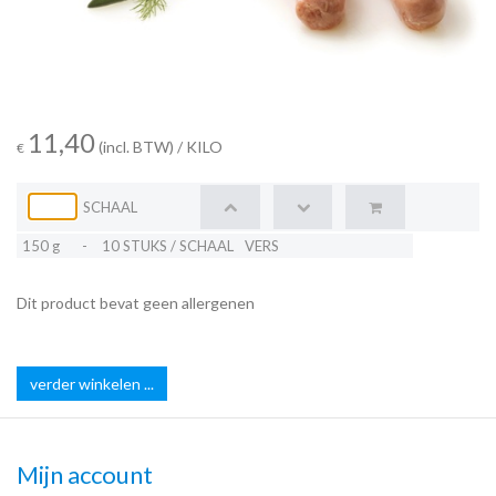
11,40
(incl. BTW)
/ KILO
€
SCHAAL
150 g
-
10 STUKS / SCHAAL
VERS
Dit product bevat geen allergenen
verder winkelen ...
Mijn account