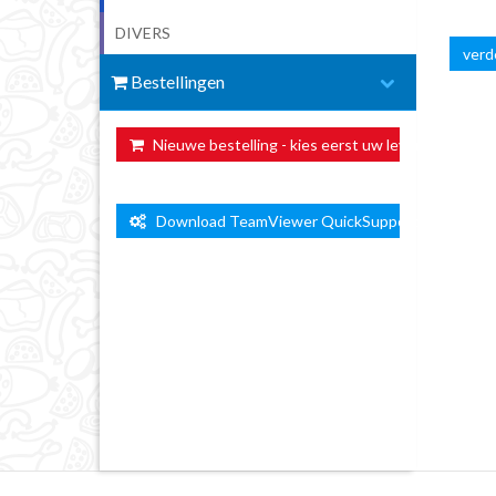
DIVERS
verde
Bestellingen
Nieuwe bestelling - kies eerst uw leverdag ...
Download TeamViewer QuickSupport