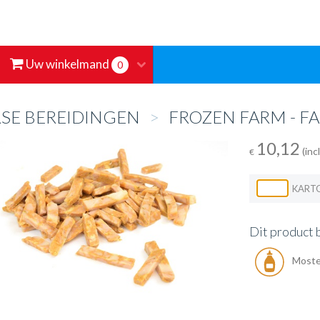
Uw winkelmand
0
RSE BEREIDINGEN
>
FROZEN FARM - FA
10,12
(inc
€
KART
Dit product 
Moste