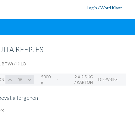
Login / Word Klant
JITA REEPJES
l. BTW)
/ KILO
5000
2 X 2,5 KG
ON
-
DIEPVRIES
g
/ KARTON
bevat allergenen
rd