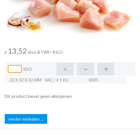
13,52
(incl. BTW)
/ KILO
€
KILO
32 X 32 X 32 MM
VAC / ± 1 KG
VERS
Dit product bevat geen allergenen
verder winkelen ...