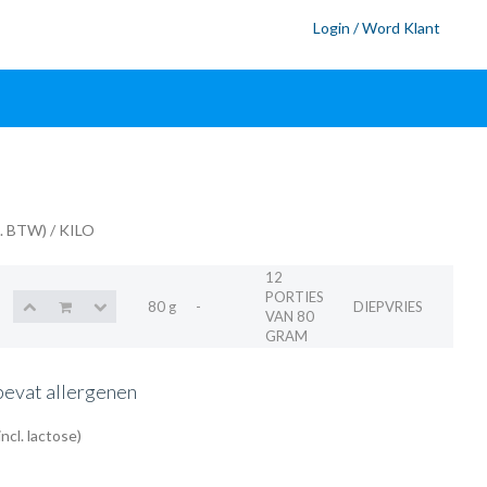
Login / Word Klant
l. BTW)
/ KILO
12
PORTIES
80 g
-
DIEPVRIES
VAN 80
GRAM
bevat allergenen
ncl. lactose)