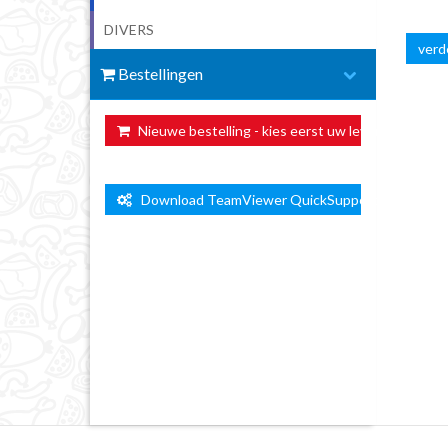
DIVERS
verde
Bestellingen
Nieuwe bestelling - kies eerst uw leverdag ...
Download TeamViewer QuickSupport