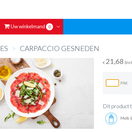
Uw winkelmand
0
ES
>
CARPACCIO GESNEDEN
21,68
(inc
€
PAK
Dit product 
Melk (i