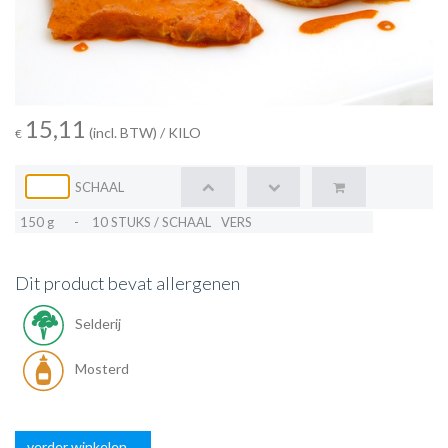
15,11
(incl. BTW)
/ KILO
€
SCHAAL
150 g
-
10 STUKS / SCHAAL
VERS
Dit product bevat allergenen
Selderij
Mosterd
verder winkelen ...