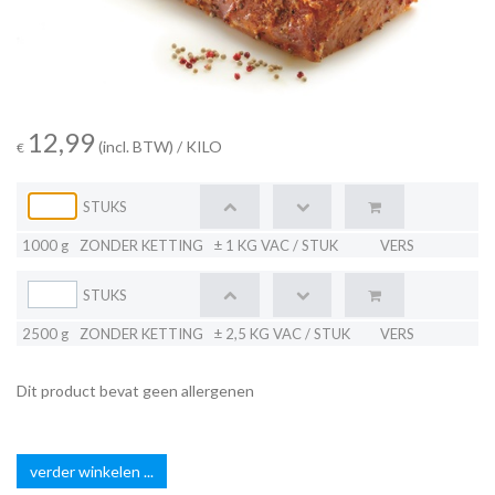
12,99
(incl. BTW)
/ KILO
€
STUKS
1000 g
ZONDER KETTING
± 1 KG VAC / STUK
VERS
STUKS
2500 g
ZONDER KETTING
± 2,5 KG VAC / STUK
VERS
Dit product bevat geen allergenen
verder winkelen ...