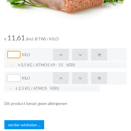
11,61
(incl. BTW)
/ KILO
€
KILO
-
± 0,5 KG / ATMOS V9 - 55
VERS
KILO
-
± 2,5 KG / ATMOS
VERS
Dit product bevat geen allergenen
verder winkelen ...