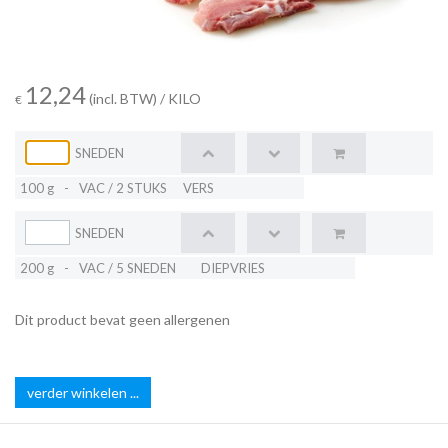
12,24
(incl. BTW)
/ KILO
€
SNEDEN
100 g
-
VAC / 2 STUKS
VERS
SNEDEN
200 g
-
VAC / 5 SNEDEN
DIEPVRIES
Dit product bevat geen allergenen
verder winkelen ...