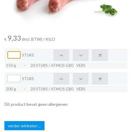
9,33
(incl. BTW)
/ KILO
€
STUKS
150 g
-
20 STUKS / ATMOS G80
VERS
STUKS
200 g
-
20 STUKS / ATMOS G80
VERS
Dit product bevat geen allergenen
verder winkelen ...