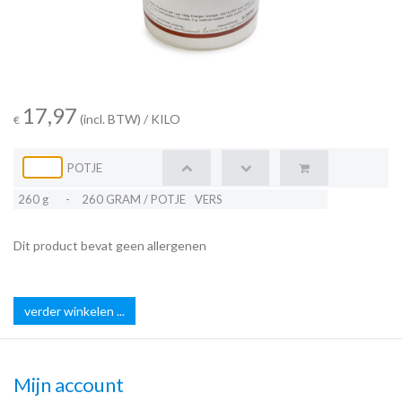
17,97
(incl. BTW)
/ KILO
€
POTJE
260 g
-
260 GRAM / POTJE
VERS
Dit product bevat geen allergenen
verder winkelen ...
Mijn account