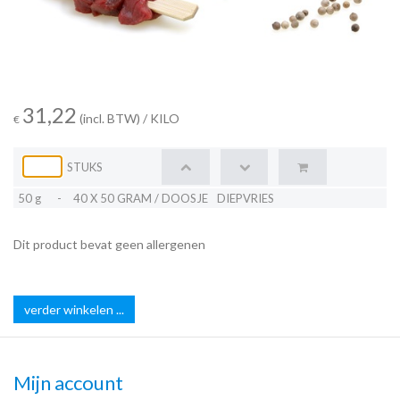
31,22
(incl. BTW)
/ KILO
€
STUKS
50 g
-
40 X 50 GRAM / DOOSJE
DIEPVRIES
Dit product bevat geen allergenen
verder winkelen ...
Mijn account