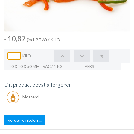
10,87
(incl. BTW)
/ KILO
€
KILO
10 X 10 X 50 MM
VAC / 1 KG
VERS
Dit product bevat allergenen
Mosterd
verder winkelen ...