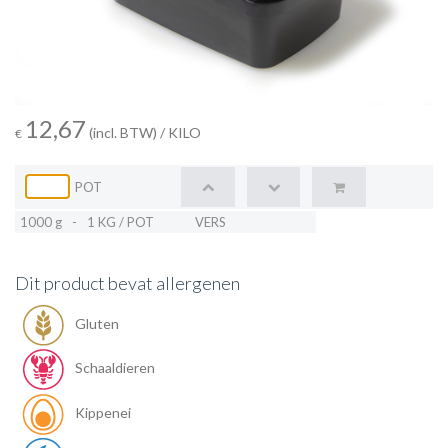
12,67
(incl. BTW)
/ KILO
€
POT
1000 g
-
1 KG / POT
VERS
Dit product bevat allergenen
Gluten
Schaaldieren
Kippenei