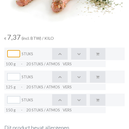
7,37
(incl. BTW)
/ KILO
€
STUKS
100 g
-
20 STUKS / ATMOS
VERS
STUKS
125 g
-
20 STUKS / ATMOS
VERS
STUKS
150 g
-
20 STUKS / ATMOS
VERS
Dit product bevat allergenen