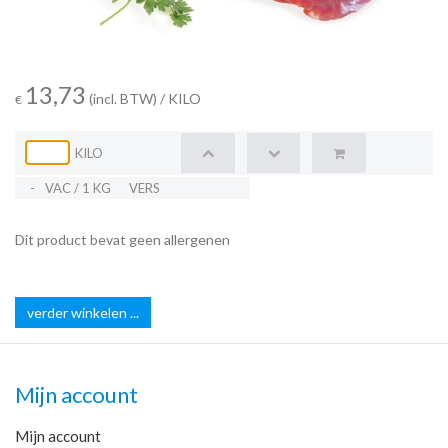
13,73
(incl. BTW)
/ KILO
€
KILO
-
VAC / 1 KG
VERS
Dit product bevat geen allergenen
verder winkelen ...
Mijn account
Mijn account