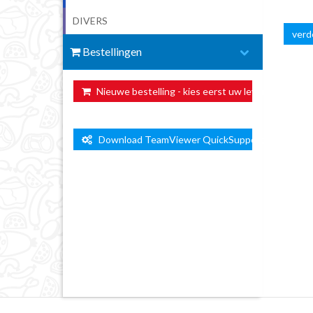
DIVERS
verde
Bestellingen
Nieuwe bestelling - kies eerst uw leverdag ...
Download TeamViewer QuickSupport