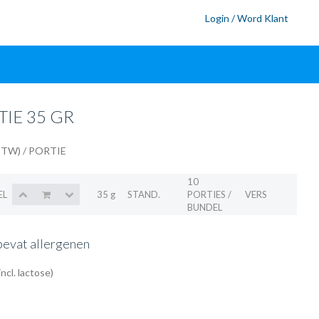
Login / Word Klant
IE 35 GR
 BTW)
/ PORTIE
10
EL
35 g
STAND.
PORTIES /
VERS
BUNDEL
bevat allergenen
ncl. lactose)