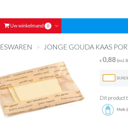
Uw winkelmand
0
EESWAREN
>
JONGE GOUDA KAAS PORT
0,88
(incl.
€
BUND
Dit product 
Melk (i