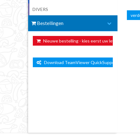
DIVERS
verde
Bestellingen
Nieuwe bestelling - kies eerst uw leverdag ...
Download TeamViewer QuickSupport