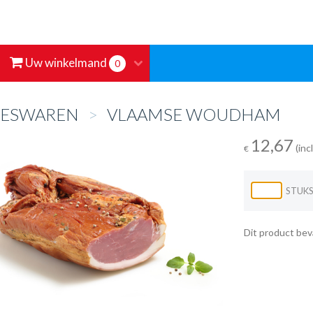
Uw winkelmand
0
EESWAREN
>
VLAAMSE WOUDHAM
12,67
(inc
€
STUK
Dit product bev