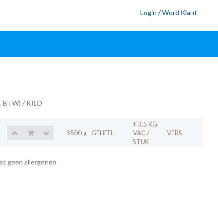
Login / Word Klant
l. BTW)
/ KILO
± 3,5 KG
S
3500 g
GEHEEL
VAC /
VERS
STUK
at geen allergenen