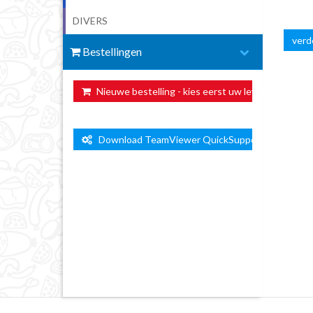
DIVERS
verde
Bestellingen
Nieuwe bestelling - kies eerst uw leverdag ...
Download TeamViewer QuickSupport