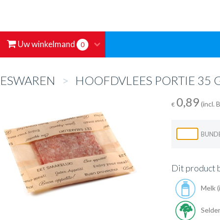
Uw winkelmand
0
EESWAREN
>
HOOFDVLEES PORTIE 35 
0,89
(incl.
€
BUND
Dit product 
Melk (i
Selder