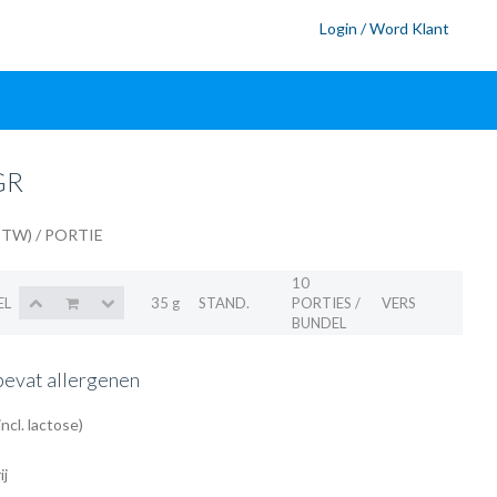
Login / Word Klant
GR
 BTW)
/ PORTIE
10
EL
35 g
STAND.
PORTIES /
VERS
BUNDEL
bevat allergenen
ncl. lactose)
ij