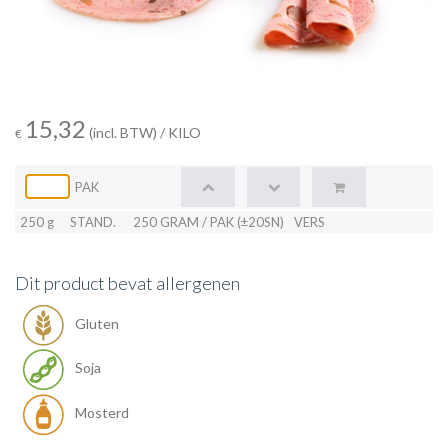
15,32
(incl. BTW)
/ KILO
€
PAK
250 g
STAND.
250 GRAM / PAK (±20SN)
VERS
Dit product bevat allergenen
Gluten
Soja
Mosterd