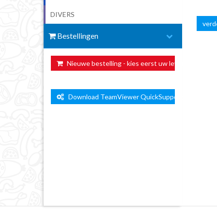
DIVERS
verde
Bestellingen
Nieuwe bestelling - kies eerst uw leverdag ...
Download TeamViewer QuickSupport