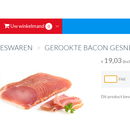
Uw winkelmand
0
EESWAREN
>
GEROOKTE BACON GESN
19,03
(inc
€
PAK
Dit product bev