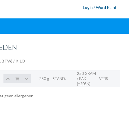
Login / Word Klant
EDEN
l. BTW)
/ KILO
250 GRAM
250 g
STAND.
/ PAK
VERS
(±20SN)
at geen allergenen