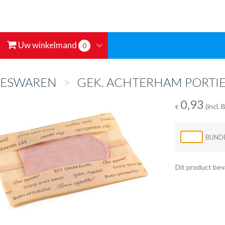
Uw winkelmand
0
EESWAREN
>
GEK. ACHTERHAM PORTIE
0,93
(incl.
€
BUND
Dit product bev