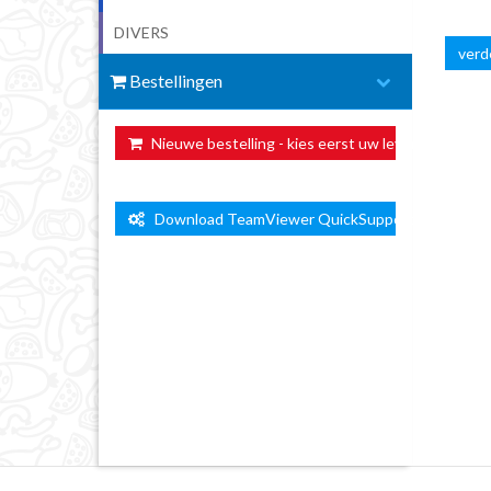
DIVERS
verde
Bestellingen
Nieuwe bestelling - kies eerst uw leverdag ...
Download TeamViewer QuickSupport