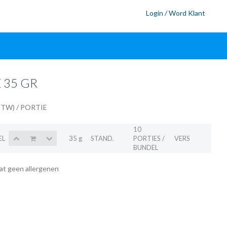
Login / Word Klant
 35 GR
 BTW)
/ PORTIE
10
EL
35 g
STAND.
PORTIES /
VERS
BUNDEL
at geen allergenen