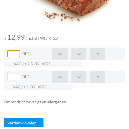
12,99
(incl. BTW)
/ KILO
€
KILO
-
VAC / ± 2,5 KG
VERS
KILO
-
VAC / ± 1 KG
VERS
Dit product bevat geen allergenen
verder winkelen ...