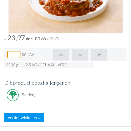
23,97
(incl. BTW)
/ KILO
€
SCHAAL
2500 g
-
2,5 KG / SCHAAL
VERS
Dit product bevat allergenen
Selderij
verder winkelen ...