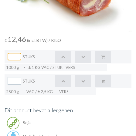
12,46
(incl. BTW)
/ KILO
€
STUKS
1000 g
-
± 1 KG VAC / STUK
VERS
STUKS
2500 g
-
VAC / ± 2,5 KG
VERS
Dit product bevat allergenen
Soja