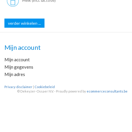
Melk (incl. lactose)
verder winkelen ...
Mijn account
Mijn account
Mijn gegevens
Mijn adres
Privacy disclaimer
|
Cookiebeleid
©
Dekeyzer-Ossaer N.V. - Proudly powered by
ecommerceconsultants.be