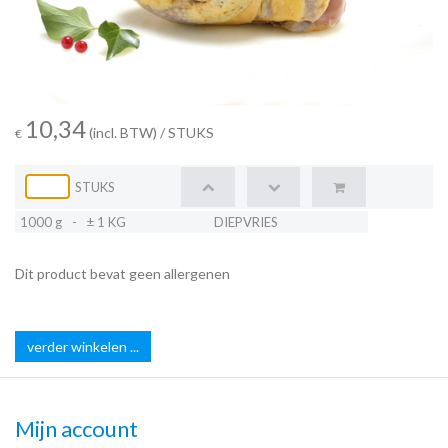
10,34
(incl. BTW)
/ STUKS
€
STUKS
1000 g
-
± 1 KG
DIEPVRIES
Dit product bevat geen allergenen
verder winkelen ...
Mijn account